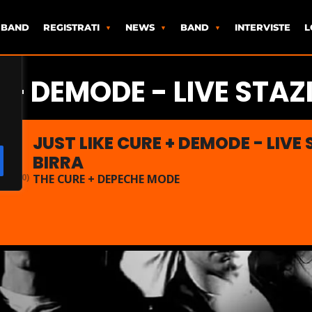
 BAND
REGISTRATI
NEWS
BAND
INTERVISTE
L
E + DEMODE - LIVE STAZ
JUST LIKE CURE + DEMODE - LIVE
BIRRA
00:00)
THE CURE + DEPECHE MODE