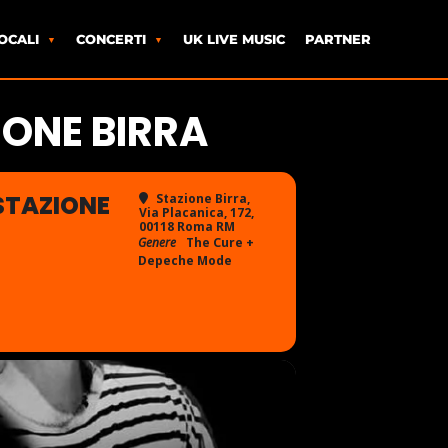
OCALI
CONCERTI
UK LIVE MUSIC
PARTNER
IONE BIRRA
 STAZIONE
Stazione Birra
,
Via Placanica, 172,
00118 Roma RM
Genere
The Cure +
Depeche Mode