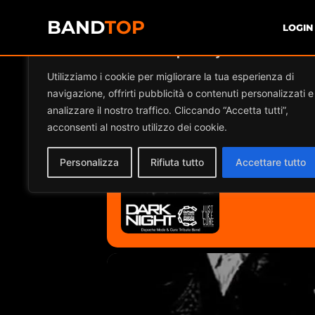
BAND
TOP
LOGIN
Diamo valore alla tua privacy
Utilizziamo i cookie per migliorare la tua esperienza di
JUST LIKE CUR
navigazione, offrirti pubblicità o contenuti personalizzati e
analizzare il nostro traffico. Cliccando “Accetta tutti”,
acconsenti al nostro utilizzo dei cookie.
2025
07
Personalizza
Rifiuta tutto
Accettare tutto
NOV
21:00 - 23:59
(GMT+