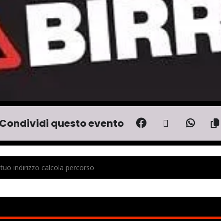
Condividi questo evento
JUST LIKE CURE + DEMODE - LIVE STAZIONE BIRRA [TKKLU2JA1]