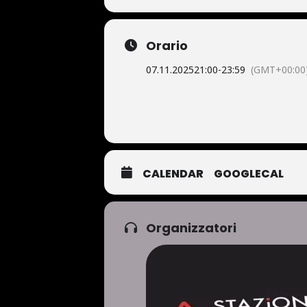
Orario
07.11.2025
21:00
-
23:59
(GMT+00:00
CALENDAR
GOOGLECAL
Organizzatori