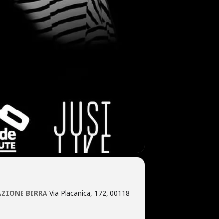
AZIONE BIRRA
Via Placanica, 172, 00118