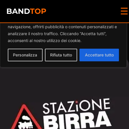
☰
Diamo valore alla tua privacy
BAND
TOP
Utilizziamo i cookie per migliorare la tua esperienza di
navigazione, offrirti pubblicità o contenuti personalizzati e
Events by this
analizzare il nostro traffico. Cliccando “Accetta tutti”,
acconsenti al nostro utilizzo dei cookie.
organizer
Personalizza
Rifiuta tutto
Accettare tutto