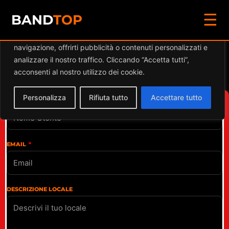
☰
Diamo valore alla tua privacy
BAND
TOP
Utilizziamo i cookie per migliorare la tua esperienza di
navigazione, offrirti pubblicità o contenuti personalizzati e
Registra il tuo
analizzare il nostro traffico. Cliccando “Accetta tutti”,
locale
acconsenti al nostro utilizzo dei cookie.
Personalizza
Rifiuta tutto
Accettare tutto
NOME
EMAIL
DESCRIZIONE LOCALE