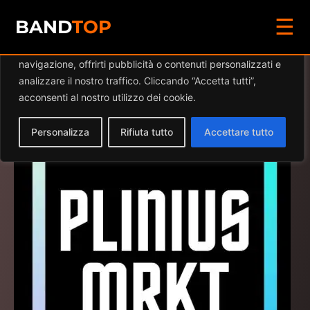
☰
Diamo valore alla tua privacy
BAND
TOP
Utilizziamo i cookie per migliorare la tua esperienza di
navigazione, offrirti pubblicità o contenuti personalizzati e
Plinius Marketing &
analizzare il nostro traffico. Cliccando “Accetta tutti”,
Advertising
acconsenti al nostro utilizzo dei cookie.
Personalizza
Rifiuta tutto
Accettare tutto