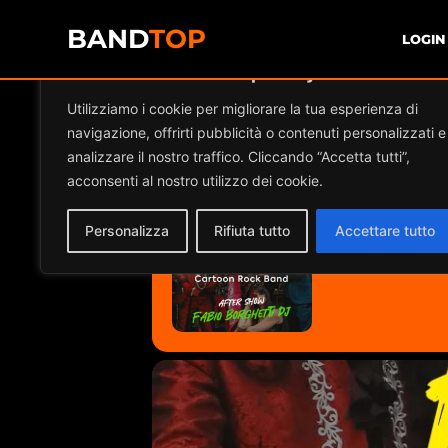
BAND
TOP
LOGIN
Diamo valore alla tua privacy
Utilizziamo i cookie per migliorare la tua esperienza di
CRISTONI D'AV
navigazione, offrirti pubblicità o contenuti personalizzati e
analizzare il nostro traffico. Cliccando “Accetta tutti”,
acconsenti al nostro utilizzo dei cookie.
2026
31
Personalizza
Rifiuta tutto
Accettare tutto
JAN
22:30 - 23:59
(GMT+