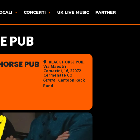
OCALI
CONCERTI
UK LIVE MUSIC
PARTNER
E PUB
 HORSE PUB
BLACK HORSE PUB
,
Via Maestri
Comacini, 16, 22072
Cermenate CO
Genere
Cartoon Rock
Band