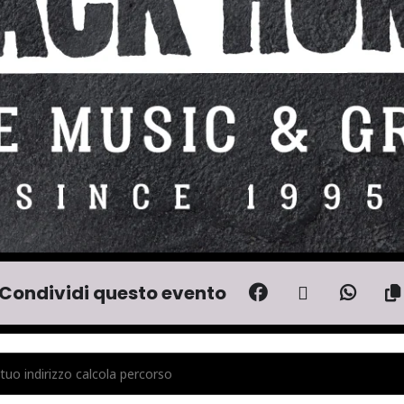
Condividi questo evento
CRISTONI D'AVENA - LIVE BLACK HORSE PUB [9DNXR1J4H]