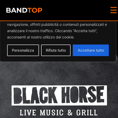
☰
Diamo valore alla tua privacy
BAND
TOP
Utilizziamo i cookie per migliorare la tua esperienza di
navigazione, offrirti pubblicità o contenuti personalizzati e
Events by this
analizzare il nostro traffico. Cliccando “Accetta tutti”,
acconsenti al nostro utilizzo dei cookie.
organizer
Personalizza
Rifiuta tutto
Accettare tutto