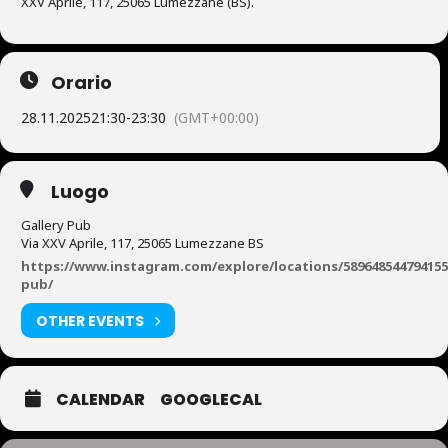
XXV Aprile, 117, 25065 Lumezzane (BS).
Orario
28.11.2025
21:30
-
23:30
(GMT+00:00)
Luogo
Gallery Pub
Via XXV Aprile, 117, 25065 Lumezzane BS
https://www.instagram.com/explore/locations/589648544794155/
pub/
OTHER EVENTS
CALENDAR
GOOGLECAL