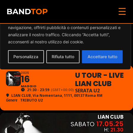
☰
Diamo valore alla tua privacy
BAND
TOP
Utilizziamo i cookie per migliorare la tua esperienza di
navigazione, offrirti pubblicità o contenuti personalizzati e
U TOUR - LIVE LIAN
analizzare il nostro traffico. Cliccando “Accetta tutti”,
acconsenti al nostro utilizzo dei cookie.
CLUB
Personalizza
Rifiuta tutto
Accettare tutto
U TOUR - LIVE
2025
16
LIAN CLUB
MAGGIO
21:30 - 23:59
(GMT+00:00)
SERATA U2
LIAN CLUB
, Via Nomentana, 1111, 00137 Roma RM
Genere
TRIBUTO U2