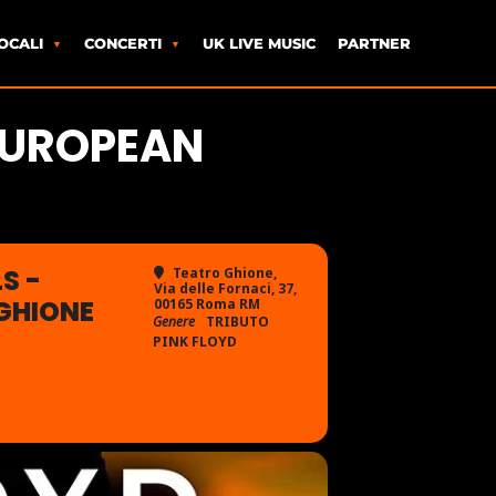
OCALI
CONCERTI
UK LIVE MUSIC
PARTNER
 EUROPEAN
S -
Teatro Ghione
,
Via delle Fornaci, 37,
GHIONE
00165 Roma RM
Genere
TRIBUTO
PINK FLOYD