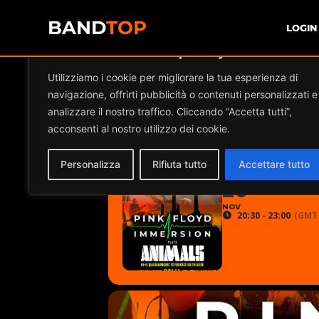
BAND
TOP
LOGIN
Diamo valore alla tua privacy
Utilizziamo i cookie per migliorare la tua esperienza di
PINK FLOYD IM
navigazione, offrirti pubblicità o contenuti personalizzati e
analizzare il nostro traffico. Cliccando “Accetta tutti”,
SHOW - LIVE T
acconsenti al nostro utilizzo dei cookie.
Personalizza
Rifiuta tutto
Accettare tutto
2025
29
NOV
20:30 - 23:00
(GMT+