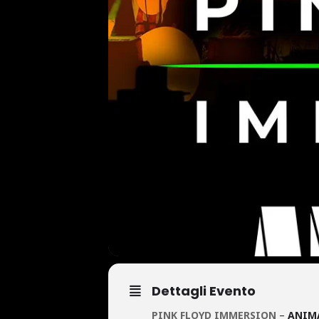
Dettagli Evento
PINK FLOYD IMMERSION
–
ANIM