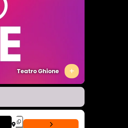
Teatro Ghione
NE [HLPWRV8R7]
DESTINATION ADDRESS - PINK FLOYD IMMERSION - ANIMALS - EU