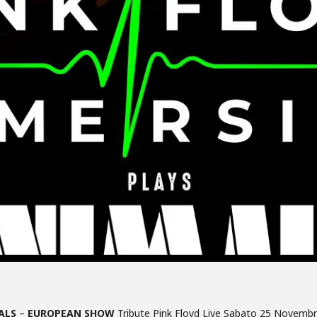
ALS
–
EUROPEAN SHOW
Tribute Pink Floyd Live Sabato 25 Novembr