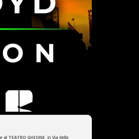
e al
TEATRO GHIONE
in Via delle