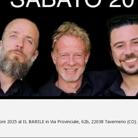
bre 2025 al
IL BARILE
in Via Provinciale, 62b, 22038 Tavernerio (CO).