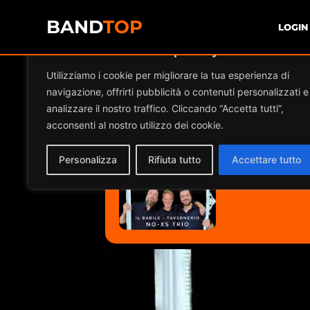
BAND
TOP
LOGIN
Diamo valore alla tua privacy
Utilizziamo i cookie per migliorare la tua esperienza di
NO-XS TRIO - L
navigazione, offrirti pubblicità o contenuti personalizzati e
analizzare il nostro traffico. Cliccando “Accetta tutti”,
acconsenti al nostro utilizzo dei cookie.
2025
20
Personalizza
Rifiuta tutto
Accettare tutto
DEC
19:00 - 21:00
(GMT+