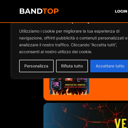
BAND
TOP
LOGIN
Diamo valore alla tua privacy
Utilizziamo i cookie per migliorare la tua esperienza di
MAD APOCALYPS
navigazione, offrirti pubblicità o contenuti personalizzati e
analizzare il nostro traffico. Cliccando “Accetta tutti”,
acconsenti al nostro utilizzo dei cookie.
2025
12
Personalizza
Rifiuta tutto
Accettare tutto
SEP
21:00 - 23:00
(GMT+