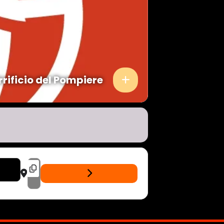
rrificio del Pompiere
DESTINATION ADDRESS - MAD APOCALYPSE - LIVE BIRRIFICIO DEL 