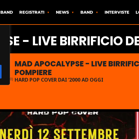
 BAND
REGISTRATI
NEWS
BAND
INTERVISTE
L
E - LIVE BIRRIFICIO D
MAD APOCALYPSE - LIVE BIRRIFIC
POMPIERE
00:00)
HARD POP COVER DAI ‘2000 AD OGGI