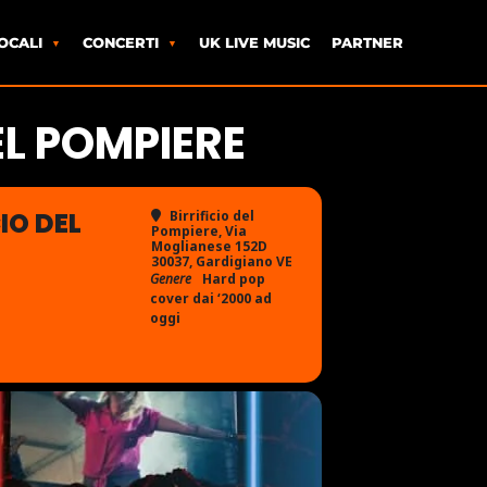
OCALI
CONCERTI
UK LIVE MUSIC
PARTNER
EL POMPIERE
IO DEL
Birrificio del
Pompiere
, Via
Moglianese 152D
30037, Gardigiano VE
Genere
Hard pop
cover dai ‘2000 ad
oggi