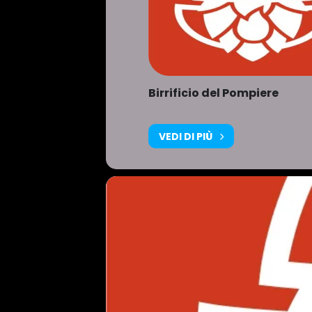
Birrificio del Pompiere
VEDI DI PIÙ