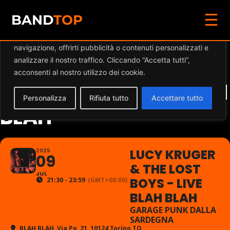
☰
Diamo valore alla tua privacy
BAND
TOP
Utilizziamo i cookie per migliorare la tua esperienza di
navigazione, offrirti pubblicità o contenuti personalizzati e
LUCY KRUGER & THE
analizzare il nostro traffico. Cliccando “Accetta tutti”,
acconsenti al nostro utilizzo dei cookie.
LOST BOYS - LIVE BLAH
Personalizza
Rifiuta tutto
Accettare tutto
BLAH
LUCY KRUGER
2025
09
& THE LOST
JUL
BOYS - LIVE
21:30 - 23:59
(GMT+00:00)
BLAH BLAH
GARAGE PUNK DALLA
SARDEGNA
BLAH BLAH
, Via Po, 21, 10124 Torino TO