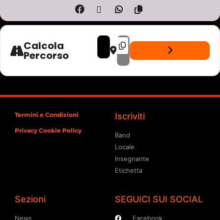
ADDRESS - LUCIFEROS - LIVE GIARDINO DI
DESTINATION ADDRESS - LUCIFEROS
Calcola
Percorso
Termini e Condizioni
Iscriviti
Privacy Cookie Policy
Band
Locale
Insegnante
Etichetta
Sezioni
SEGUICI SUI SOCIAL
News
Facebook