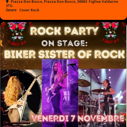
Piazza Don Bosco
, Piazza Don Bosco, 50063 Figline Valdarno
(FI).
Genere
Cover Rock