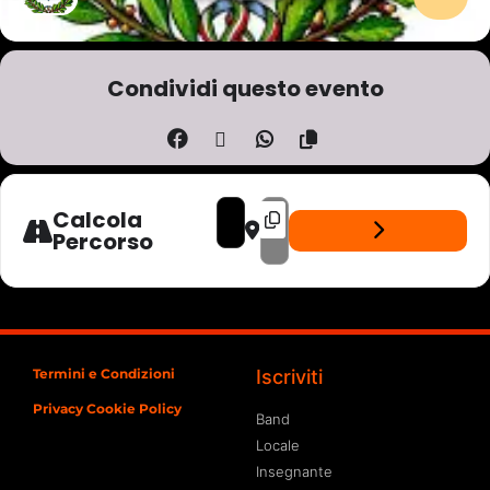
Condividi questo evento
ADDRESS - BIKER SISTERS OF ROCK - LIV
DESTINATION ADDRESS - BIKER SIS
Calcola
Percorso
Termini e Condizioni
Iscriviti
Privacy Cookie Policy
Band
Locale
Insegnante