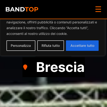
☰
Diamo valore alla tua privacy
BAND
TOP
Utilizziamo i cookie per migliorare la tua esperienza di
navigazione, offrirti pubblicità o contenuti personalizzati e
OLD’N’BOYS
analizzare il nostro traffico. Cliccando “Accetta tutti”,
acconsenti al nostro utilizzo dei cookie.
Rock
Personalizza
Rifiuta tutto
Accettare tutto
Brescia