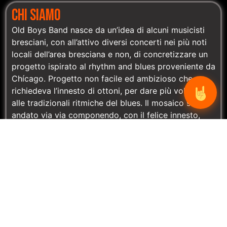
CHI SIAMO
Old Boys Band nasce da un’idea di alcuni musicisti
bresciani, con all’attivo diversi concerti nei più noti
locali dell’area bresciana e non, di concretizzare un
progetto ispirato al rhythm and blues proveniente da
Chícago. Progetto non facile ed ambizioso che
richiedeva l’innesto di ottoni, per dare più volume
alle tradizionali ritmiche del blues. Il mosaico si è
andato via via componendo, con il felice innesto,
accanto ai musicisti di consumata esperienza, di
giovani talentuosi, sì da creare un’amalgama efficace
ed innovativa. Il repertorio spazia da brani classici
già proposti dai Blues Brothers, Tom Jones, Joe
Cocker, Donna Summer, ad alcune rivisitazioni di
motivi tipici dei Sixties, per proporre una miscela
carica di ritmo e fantasia. Lo scopo è quello di
divertirsi e soprattutto di far divertire, impossibile
rimanere fermi sentendo gli Old Boys Band (12