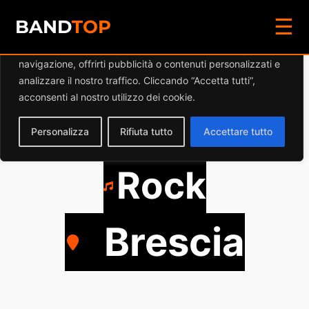
☰
Diamo valore alla tua privacy
BAND
TOP
Utilizziamo i cookie per migliorare la tua esperienza di
navigazione, offrirti pubblicità o contenuti personalizzati e
OFFICINE
analizzare il nostro traffico. Cliccando “Accetta tutti”,
acconsenti al nostro utilizzo dei cookie.
VANARDI
Personalizza
Rifiuta tutto
Accettare tutto
Rock
Brescia