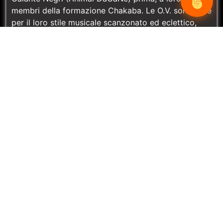
membri della formazione Chakaba. Le O.V. sono note
per il loro stile musicale scanzonato ed eclettico,
che fonde elementi di rap, blues, grunge e folk, con
testi che spaziano dal disagio all’ironia fino alla
critica sociale. La musica di O.V. è caratterizzata da
un forte spirito stradaiolo. La band ha partecipato a
molti eventi e festival nella zona della provincia di
Brescia, soprattutto in Valle Sabbia e sul Lago di
Garda (da “Rockerellando” a “IdroBuskersFestival”, al
festival 4QArci) collaborando con varie associazioni
e realtà presenti sul territorio: Associazione “Cinque
Fontane”, “Fabbrica di Nuvole”, Arci “Vittorio
Zambarda” di Salò, Associazione “La Rosa e la
Spina”. Officine Vanardi ha anche partecipato a
numerose edizioni della Festa della Musica di Brescia
e del festival “4 Quarti”, esibendosi anche in contesti
urbani pur mantenendo un legame stretto con il
territorio. Nel corso degli anni, il collettivo si è