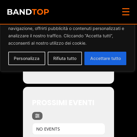
☰
Diamo valore alla tua privacy
BAND
TOP
Utilizziamo i cookie per migliorare la tua esperienza di
navigazione, offrirti pubblicità o contenuti personalizzati e
Events by Band
analizzare il nostro traffico. Cliccando “Accetta tutti”,
acconsenti al nostro utilizzo dei cookie.
Personalizza
Rifiuta tutto
Accettare tutto
ICE ON FIRE
PROSSIMI EVENTI
NO EVENTS