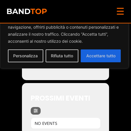
☰
Diamo valore alla tua privacy
BAND
TOP
Utilizziamo i cookie per migliorare la tua esperienza di
navigazione, offrirti pubblicità o contenuti personalizzati e
Events by Band
analizzare il nostro traffico. Cliccando “Accetta tutti”,
acconsenti al nostro utilizzo dei cookie.
Personalizza
Rifiuta tutto
Accettare tutto
BONE RATTLER
PROSSIMI EVENTI
NO EVENTS