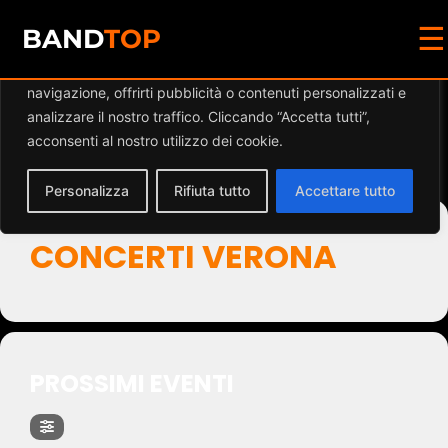
☰
Diamo valore alla tua privacy
BAND
TOP
Utilizziamo i cookie per migliorare la tua esperienza di
navigazione, offrirti pubblicità o contenuti personalizzati e
Events by Event Type
analizzare il nostro traffico. Cliccando “Accetta tutti”,
acconsenti al nostro utilizzo dei cookie.
2
Personalizza
Rifiuta tutto
Accettare tutto
CONCERTI VERONA
PROSSIMI EVENTI