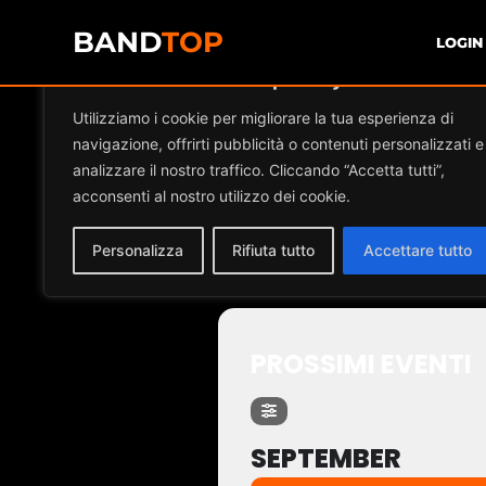
BAND
TOP
LOGIN
Diamo valore alla tua privacy
Events by Ev
Utilizziamo i cookie per migliorare la tua esperienza di
navigazione, offrirti pubblicità o contenuti personalizzati e
analizzare il nostro traffico. Cliccando “Accetta tutti”,
acconsenti al nostro utilizzo dei cookie.
CONCERTI TR
Personalizza
Rifiuta tutto
Accettare tutto
PROSSIMI EVENTI
SEPTEMBER