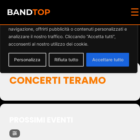
☰
Diamo valore alla tua privacy
BAND
TOP
Utilizziamo i cookie per migliorare la tua esperienza di
navigazione, offrirti pubblicità o contenuti personalizzati e
Events by Event Type
analizzare il nostro traffico. Cliccando “Accetta tutti”,
acconsenti al nostro utilizzo dei cookie.
2
Personalizza
Rifiuta tutto
Accettare tutto
CONCERTI TERAMO
PROSSIMI EVENTI