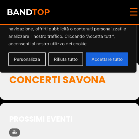
☰
Diamo valore alla tua privacy
BAND
TOP
Utilizziamo i cookie per migliorare la tua esperienza di
navigazione, offrirti pubblicità o contenuti personalizzati e
Events by Event Type
analizzare il nostro traffico. Cliccando “Accetta tutti”,
acconsenti al nostro utilizzo dei cookie.
2
Personalizza
Rifiuta tutto
Accettare tutto
CONCERTI SAVONA
PROSSIMI EVENTI