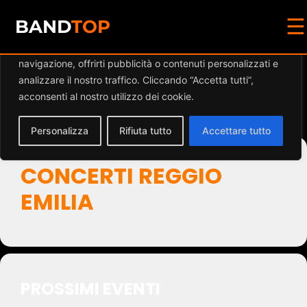
☰
Diamo valore alla tua privacy
BAND
TOP
Utilizziamo i cookie per migliorare la tua esperienza di
navigazione, offrirti pubblicità o contenuti personalizzati e
Events by Event Type
analizzare il nostro traffico. Cliccando “Accetta tutti”,
acconsenti al nostro utilizzo dei cookie.
2
Personalizza
Rifiuta tutto
Accettare tutto
CONCERTI REGGIO
EMILIA
PROSSIMI EVENTI