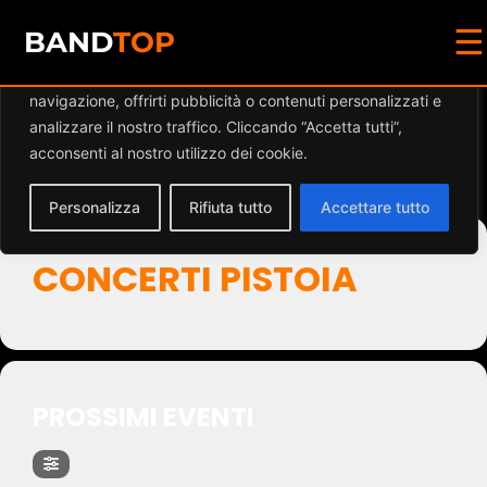
☰
Diamo valore alla tua privacy
BAND
TOP
Utilizziamo i cookie per migliorare la tua esperienza di
navigazione, offrirti pubblicità o contenuti personalizzati e
Events by Event Type
analizzare il nostro traffico. Cliccando “Accetta tutti”,
acconsenti al nostro utilizzo dei cookie.
2
Personalizza
Rifiuta tutto
Accettare tutto
CONCERTI PISTOIA
PROSSIMI EVENTI