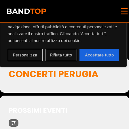
☰
Diamo valore alla tua privacy
BAND
TOP
Utilizziamo i cookie per migliorare la tua esperienza di
navigazione, offrirti pubblicità o contenuti personalizzati e
Events by Event Type
analizzare il nostro traffico. Cliccando “Accetta tutti”,
acconsenti al nostro utilizzo dei cookie.
2
Personalizza
Rifiuta tutto
Accettare tutto
CONCERTI PERUGIA
PROSSIMI EVENTI