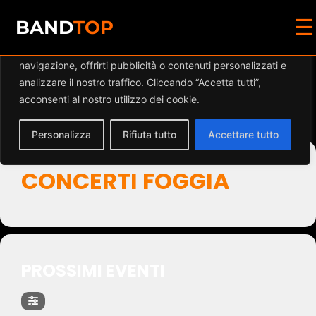
☰
Diamo valore alla tua privacy
BAND
TOP
Utilizziamo i cookie per migliorare la tua esperienza di
navigazione, offrirti pubblicità o contenuti personalizzati e
Events by Event Type
analizzare il nostro traffico. Cliccando “Accetta tutti”,
acconsenti al nostro utilizzo dei cookie.
2
Personalizza
Rifiuta tutto
Accettare tutto
CONCERTI FOGGIA
PROSSIMI EVENTI