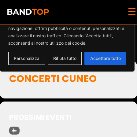
☰
Diamo valore alla tua privacy
BAND
TOP
Utilizziamo i cookie per migliorare la tua esperienza di
navigazione, offrirti pubblicità o contenuti personalizzati e
Events by Event Type
analizzare il nostro traffico. Cliccando “Accetta tutti”,
acconsenti al nostro utilizzo dei cookie.
2
Personalizza
Rifiuta tutto
Accettare tutto
CONCERTI CUNEO
PROSSIMI EVENTI