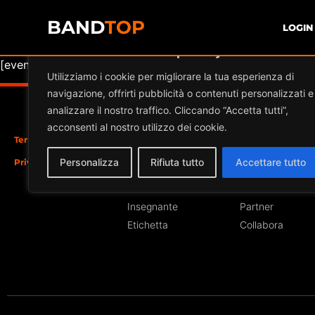
BAND
TOP
LOGIN
Diamo valore alla tua privacy
[event_organizers]
Utilizziamo i cookie per migliorare la tua esperienza di
navigazione, offrirti pubblicità o contenuti personalizzati e
analizzare il nostro traffico. Cliccando “Accetta tutti”,
acconsenti al nostro utilizzo dei cookie.
Termini e Condizioni
Iscriviti
Sezioni
Personalizza
Rifiuta tutto
Accettare tutto
Privacy Cookie Policy
Band
News
Locale
Eventi
Insegnante
Partner
Etichetta
Collabora