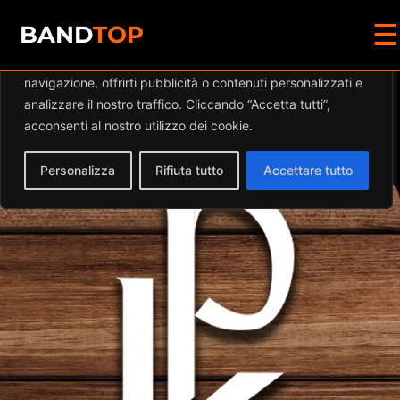
☰
Diamo valore alla tua privacy
BAND
TOP
Utilizziamo i cookie per migliorare la tua esperienza di
navigazione, offrirti pubblicità o contenuti personalizzati e
Events by this
analizzare il nostro traffico. Cliccando “Accetta tutti”,
acconsenti al nostro utilizzo dei cookie.
organizer
Personalizza
Rifiuta tutto
Accettare tutto