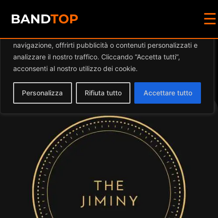
☰
Diamo valore alla tua privacy
BAND
TOP
Utilizziamo i cookie per migliorare la tua esperienza di
navigazione, offrirti pubblicità o contenuti personalizzati e
Events by this
analizzare il nostro traffico. Cliccando “Accetta tutti”,
acconsenti al nostro utilizzo dei cookie.
organizer
Personalizza
Rifiuta tutto
Accettare tutto