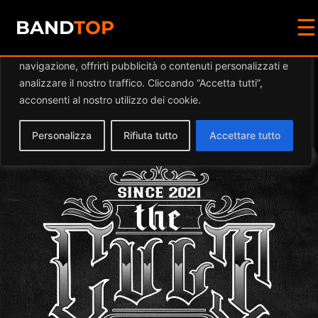
☰
Diamo valore alla tua privacy
BAND
TOP
Utilizziamo i cookie per migliorare la tua esperienza di
navigazione, offrirti pubblicità o contenuti personalizzati e
Events by this
analizzare il nostro traffico. Cliccando “Accetta tutti”,
acconsenti al nostro utilizzo dei cookie.
organizer
Personalizza
Rifiuta tutto
Accettare tutto