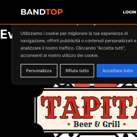
BAND
TOP
LOGIN
Diamo valore alla tua privacy
Events by this organiz
Utilizziamo i cookie per migliorare la tua esperienza di
navigazione, offrirti pubblicità o contenuti personalizzati e
analizzare il nostro traffico. Cliccando “Accetta tutti”,
acconsenti al nostro utilizzo dei cookie.
Personalizza
Rifiuta tutto
Accettare tutto