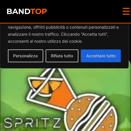
☰
Diamo valore alla tua privacy
BAND
TOP
Utilizziamo i cookie per migliorare la tua esperienza di
navigazione, offrirti pubblicità o contenuti personalizzati e
Events by this
analizzare il nostro traffico. Cliccando “Accetta tutti”,
acconsenti al nostro utilizzo dei cookie.
organizer
Personalizza
Rifiuta tutto
Accettare tutto