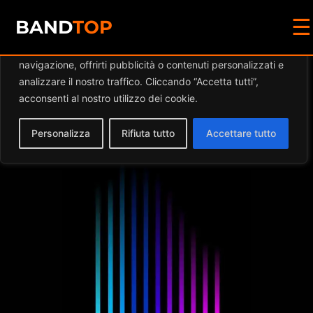
☰
Diamo valore alla tua privacy
BAND
TOP
Utilizziamo i cookie per migliorare la tua esperienza di
navigazione, offrirti pubblicità o contenuti personalizzati e
Events by this
analizzare il nostro traffico. Cliccando “Accetta tutti”,
acconsenti al nostro utilizzo dei cookie.
organizer
Personalizza
Rifiuta tutto
Accettare tutto