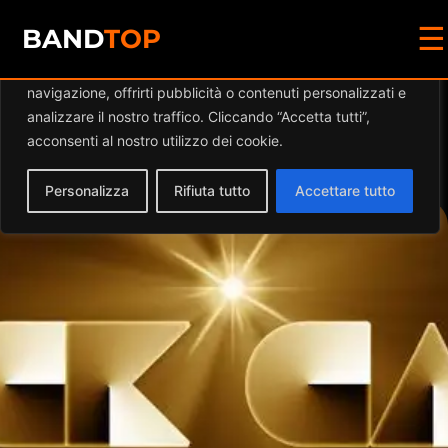
☰
Diamo valore alla tua privacy
BAND
TOP
Utilizziamo i cookie per migliorare la tua esperienza di
navigazione, offrirti pubblicità o contenuti personalizzati e
Events by this
analizzare il nostro traffico. Cliccando “Accetta tutti”,
acconsenti al nostro utilizzo dei cookie.
organizer
Personalizza
Rifiuta tutto
Accettare tutto