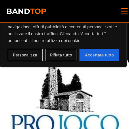
☰
Diamo valore alla tua privacy
BAND
TOP
Utilizziamo i cookie per migliorare la tua esperienza di
navigazione, offrirti pubblicità o contenuti personalizzati e
Events by this
analizzare il nostro traffico. Cliccando “Accetta tutti”,
acconsenti al nostro utilizzo dei cookie.
organizer
Personalizza
Rifiuta tutto
Accettare tutto