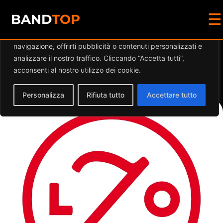
☰
Diamo valore alla tua privacy
BAND
TOP
Utilizziamo i cookie per migliorare la tua esperienza di
navigazione, offrirti pubblicità o contenuti personalizzati e
Events by this
analizzare il nostro traffico. Cliccando “Accetta tutti”,
acconsenti al nostro utilizzo dei cookie.
organizer
Personalizza
Rifiuta tutto
Accettare tutto