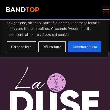
☰
Diamo valore alla tua privacy
BAND
TOP
Utilizziamo i cookie per migliorare la tua esperienza di
navigazione, offrirti pubblicità o contenuti personalizzati e
Events by this
analizzare il nostro traffico. Cliccando “Accetta tutti”,
acconsenti al nostro utilizzo dei cookie.
organizer
Personalizza
Rifiuta tutto
Accettare tutto