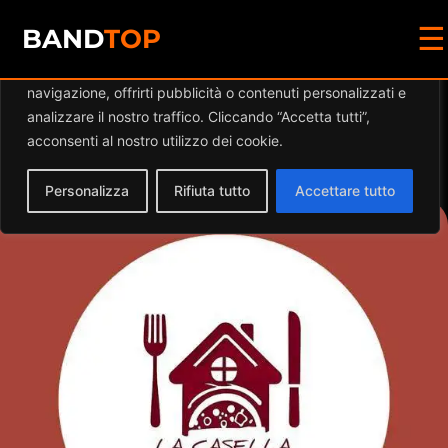
☰
Diamo valore alla tua privacy
BAND
TOP
Utilizziamo i cookie per migliorare la tua esperienza di
navigazione, offrirti pubblicità o contenuti personalizzati e
Events by this
analizzare il nostro traffico. Cliccando “Accetta tutti”,
acconsenti al nostro utilizzo dei cookie.
organizer
Personalizza
Rifiuta tutto
Accettare tutto