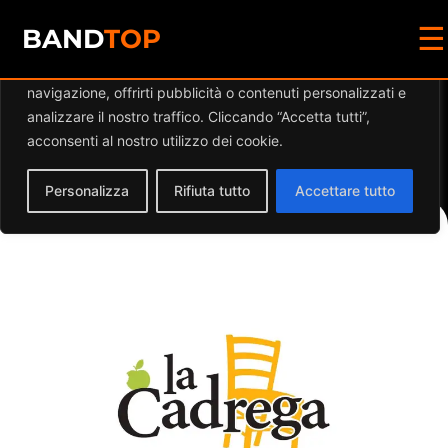
☰
Diamo valore alla tua privacy
BAND
TOP
Utilizziamo i cookie per migliorare la tua esperienza di
navigazione, offrirti pubblicità o contenuti personalizzati e
Events by this
analizzare il nostro traffico. Cliccando “Accetta tutti”,
acconsenti al nostro utilizzo dei cookie.
organizer
Personalizza
Rifiuta tutto
Accettare tutto