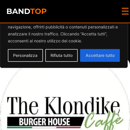
☰
Diamo valore alla tua privacy
BAND
TOP
Utilizziamo i cookie per migliorare la tua esperienza di
navigazione, offrirti pubblicità o contenuti personalizzati e
Events by this
analizzare il nostro traffico. Cliccando “Accetta tutti”,
acconsenti al nostro utilizzo dei cookie.
organizer
Personalizza
Rifiuta tutto
Accettare tutto