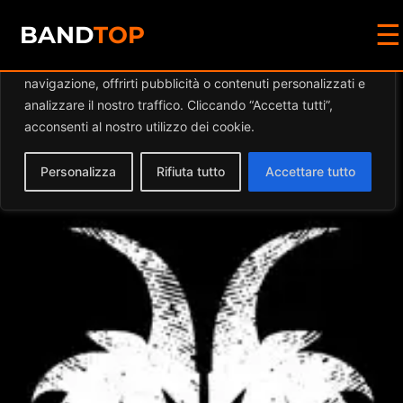
☰
Diamo valore alla tua privacy
BAND
TOP
Utilizziamo i cookie per migliorare la tua esperienza di
navigazione, offrirti pubblicità o contenuti personalizzati e
Events by this
analizzare il nostro traffico. Cliccando “Accetta tutti”,
acconsenti al nostro utilizzo dei cookie.
organizer
Personalizza
Rifiuta tutto
Accettare tutto