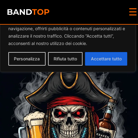
☰
Diamo valore alla tua privacy
BAND
TOP
Utilizziamo i cookie per migliorare la tua esperienza di
navigazione, offrirti pubblicità o contenuti personalizzati e
Events by this
analizzare il nostro traffico. Cliccando “Accetta tutti”,
acconsenti al nostro utilizzo dei cookie.
organizer
Personalizza
Rifiuta tutto
Accettare tutto