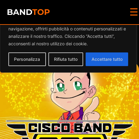
☰
Diamo valore alla tua privacy
BAND
TOP
Utilizziamo i cookie per migliorare la tua esperienza di
navigazione, offrirti pubblicità o contenuti personalizzati e
Events by this
analizzare il nostro traffico. Cliccando “Accetta tutti”,
acconsenti al nostro utilizzo dei cookie.
organizer
Personalizza
Rifiuta tutto
Accettare tutto