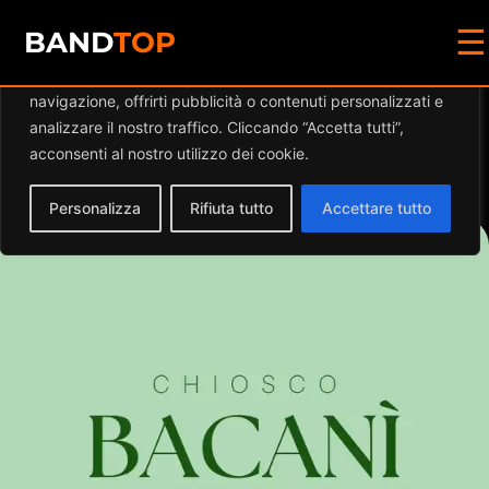
☰
Diamo valore alla tua privacy
BAND
TOP
Utilizziamo i cookie per migliorare la tua esperienza di
navigazione, offrirti pubblicità o contenuti personalizzati e
Events by this
analizzare il nostro traffico. Cliccando “Accetta tutti”,
acconsenti al nostro utilizzo dei cookie.
organizer
Personalizza
Rifiuta tutto
Accettare tutto