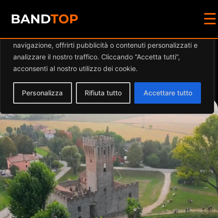
☰
Diamo valore alla tua privacy
BAND
TOP
Utilizziamo i cookie per migliorare la tua esperienza di
navigazione, offrirti pubblicità o contenuti personalizzati e
Events by this
analizzare il nostro traffico. Cliccando “Accetta tutti”,
acconsenti al nostro utilizzo dei cookie.
organizer
Personalizza
Rifiuta tutto
Accettare tutto