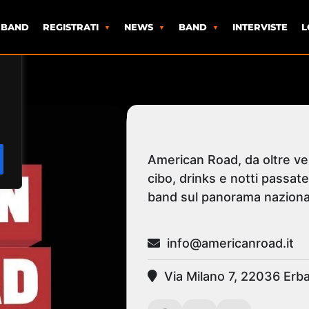
 BAND
REGISTRATI
NEWS
BAND
INTERVISTE
L
er
American Road, da oltre vent
cibo, drinks e notti passate
band sul panorama nazional
info@americanroad.it
Via Milano 7, 22036 Erba,