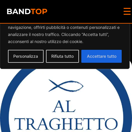
☰
Diamo valore alla tua privacy
BAND
TOP
Utilizziamo i cookie per migliorare la tua esperienza di
navigazione, offrirti pubblicità o contenuti personalizzati e
Events by this
analizzare il nostro traffico. Cliccando “Accetta tutti”,
acconsenti al nostro utilizzo dei cookie.
organizer
Personalizza
Rifiuta tutto
Accettare tutto