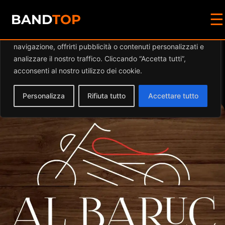
☰
Diamo valore alla tua privacy
BAND
TOP
Utilizziamo i cookie per migliorare la tua esperienza di
navigazione, offrirti pubblicità o contenuti personalizzati e
Events by this
analizzare il nostro traffico. Cliccando “Accetta tutti”,
acconsenti al nostro utilizzo dei cookie.
organizer
Personalizza
Rifiuta tutto
Accettare tutto