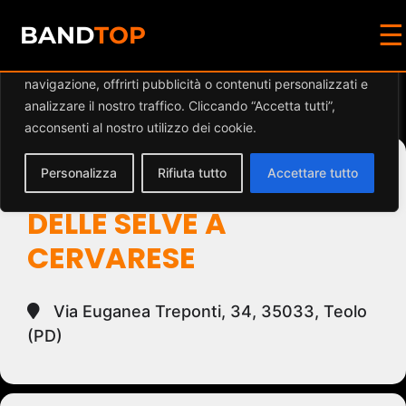
☰
Diamo valore alla tua privacy
BAND
TOP
Utilizziamo i cookie per migliorare la tua esperienza di
navigazione, offrirti pubblicità o contenuti personalizzati e
Events at this location
analizzare il nostro traffico. Cliccando “Accetta tutti”,
acconsenti al nostro utilizzo dei cookie.
Personalizza
Rifiuta tutto
Accettare tutto
ZONA INDUSTRIALE
DELLE SELVE A
CERVARESE
Via Euganea Treponti, 34, 35033, Teolo
(PD)